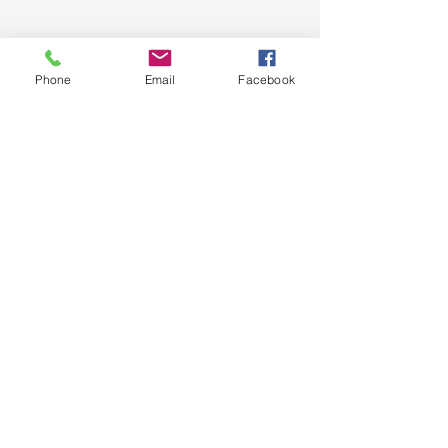
Phone
Email
Facebook
C
ontato
Av. Paulista, 1159 - conj 1018
Jardim Paulista, São Paulo - SP,
01311-200
, Brasil
(11) 2738-4851