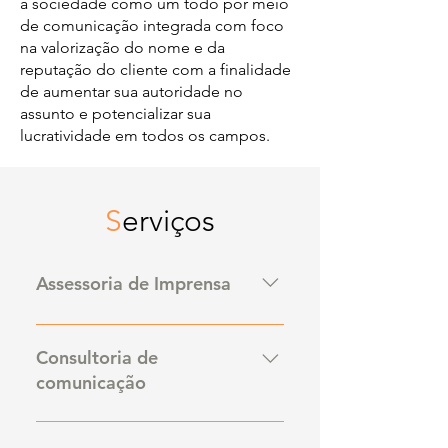
à sociedade como um todo por meio
de comunicação integrada com foco
na valorização do nome e da
reputação do cliente com a finalidade
de aumentar sua autoridade no
assunto e potencializar sua
lucratividade em todos os campos.
S
erviços
Assessoria de Imprensa
O Relacionamento com a
Imprensa visa dar ênfase ao envio
Consultoria de
de informações sobre o cliente
comunicação
para a mídia impressa, eletrônica e
on line. O interessante é transmitir
A Consultoria de Comunicação