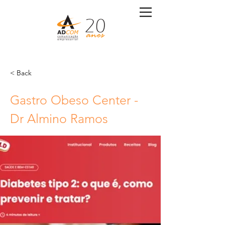
< Back
Gastro Obeso Center -
Dr Almino Ramos